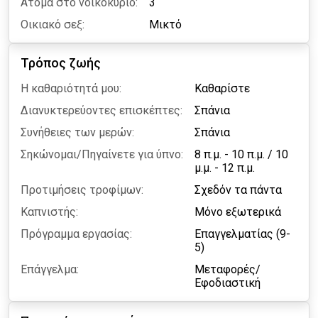
Άτομα στο νοικοκυριό:
3
Οικιακό σεξ:
Μικτό
Τρόπος ζωής
Η καθαριότητά μου:
Καθαρίστε
Διανυκτερεύοντες επισκέπτες:
Σπάνια
Συνήθειες των μερών:
Σπάνια
Σηκώνομαι/Πηγαίνετε για ύπνο:
8 π.μ. - 10 π.μ.
/
10
μ.μ. - 12 π.μ.
Προτιμήσεις τροφίμων:
Σχεδόν τα πάντα
Καπνιστής:
Μόνο εξωτερικά
Πρόγραμμα εργασίας:
Επαγγελματίας (9-
5)
Επάγγελμα:
Μεταφορές/
Εφοδιαστική