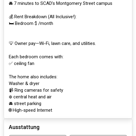
🚘 7 minutes to SCAD’s Montgomery Street campus
💰 Rent Breakdown (All Inclusive!):
🛏️ Bedroom $ /month
💡 Owner pay—Wi-Fi, lawn care, and utilities.
Each bedroom comes with:
✅ ceiling fan
The home also includes:
Washer & dryer
📹 Ring cameras for safety
❄️ central heat and air
🚘 street parking
🌐 High-speed Internet
Ausstattung