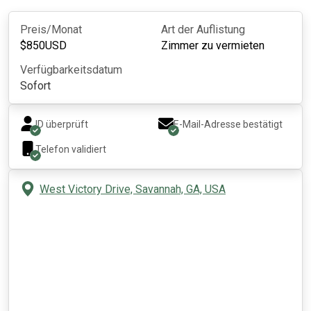
Preis/Monat
Art der Auflistung
$
850
USD
Zimmer zu vermieten
Verfügbarkeitsdatum
Sofort
ID überprüft
E-Mail-Adresse bestätigt
Telefon validiert
West Victory Drive, Savannah, GA, USA