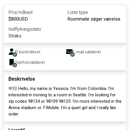
Pris/måned
Liste type
$
800
USD
Roommate søger værelse
Indflytningsdato
Straks
ID kontrolleret
E-mail valideret
Telefonvalideret
Beskrivelse
🫶🏻 Hello, my name is Yessica. I'm from Colombia. I'm
interested in moving to a room in Seattle. I'm looking for
zip codes 98134 or 98109 98125. I'm more interested in the
Arena stadium or T-Mobile. I'm a quiet girl and I really like
order