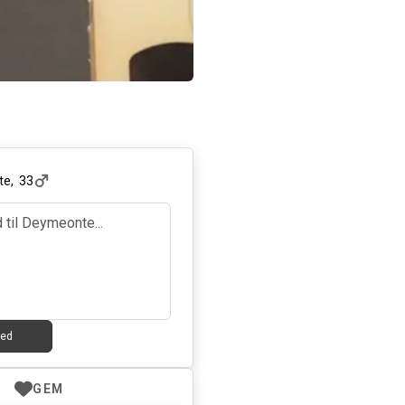
te
,
33
ked
GEM