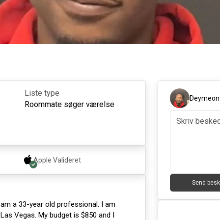
Liste type
Deymeon
Roommate søger værelse
Apple
Valideret
Send bes
am a 33-year old professional. I am
n Las Vegas. My budget is $850 and I