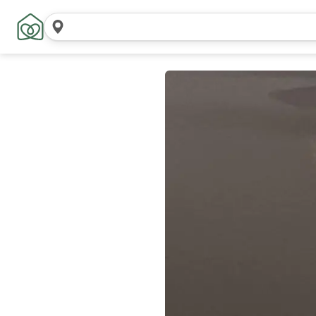
Søg
steder