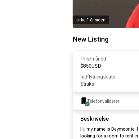
cirka 1 år siden
New Listing
Pris/måned
$
850
USD
Indflytningsdato
Straks
Telefonvalideret
Beskrivelse
Hi, my name is Deymeonte. I 
looking for a room to rent i