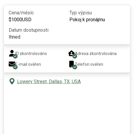
Cena/měsíc
Typ výpisu
$
1000
USD
Pokoj k pronájmu
Datum dostupnosti
Ihned
ID zkontrolováno
Adresa zkontrolována
E-mail ověřen
Telefon ověřen
Lowery Street, Dallas, TX, USA