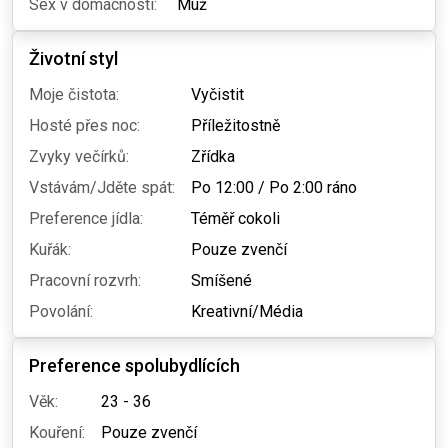
Sex v domácnosti:
Muž
Životní styl
Moje čistota:
Vyčistit
Hosté přes noc:
Příležitostně
Zvyky večírků:
Zřídka
Vstávám/Jděte spát:
Po 12:00
/
Po 2:00 ráno
Preference jídla:
Téměř cokoli
Kuřák:
Pouze zvenčí
Pracovní rozvrh:
Smíšené
Povolání:
Kreativní/Média
Preference spolubydlících
Věk:
23 - 36
Kouření:
Pouze zvenčí