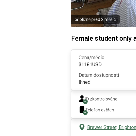
přibližně před 2 měsíci
Female student only
Cena/měsíc
$
1181
USD
Datum dostupnosti
Ihned
ID zkontrolováno
Telefon ověřen
Brewer Street, Brighto