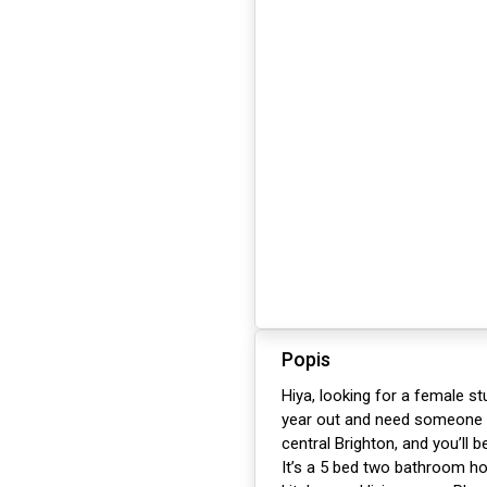
Popis
Hiya, looking for a female s
year out and need someone t
central Brighton, and you’ll b
It’s a 5 bed two bathroom h