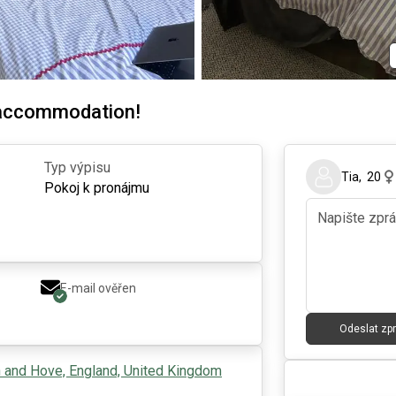
 accommodation!
Typ výpisu
Tia
,
20
Pokoj k pronájmu
E-mail ověřen
Odeslat zp
n and Hove, England, United Kingdom