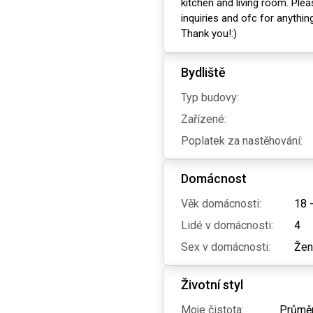
kitchen and living room. Ple
inquiries and ofc for anything
Thank you!:)
Bydliště
Typ budovy:
Zařízené:
Poplatek za nastěhování:
Domácnost
Věk domácnosti:
18 
Lidé v domácnosti:
4
Sex v domácnosti:
Žen
Životní styl
Moje čistota:
Průmě