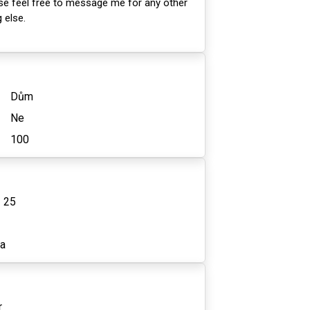
ase feel free to message me for any other
 else.
Dům
Ne
100
- 25
a
r