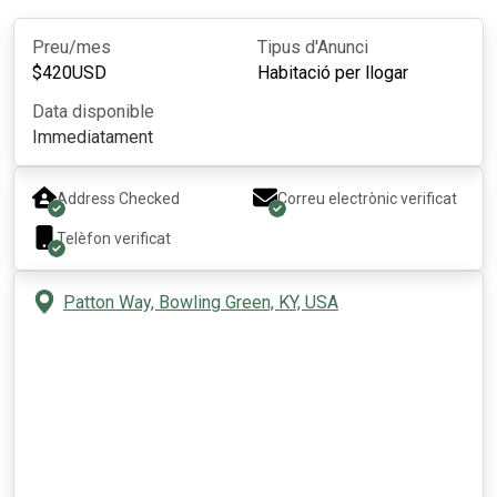
Preu/mes
Tipus d'Anunci
$
420
USD
Habitació per llogar
Data disponible
Immediatament
Address Checked
Correu electrònic verificat
Telèfon verificat
Patton Way, Bowling Green, KY, USA