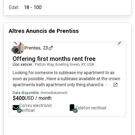
Edat:
18 - 100
Altres Anuncis de
Prentiss
fa 2 mesos
Prentiss
,
23
Offering first months rent free
Lloc sencer
|
Patton Way, Bowling Green, KY, USA
Looking for someone to sublease my apartment to as
soon as possible , Have a sublease available at the crown
apartments bath apartment only thing shared is the
kitchen and living room , subleasing my room around July
Data disponible:
Immediatament
-August for an internship message me if interested
$
400
USD / month
(monthly rent is $ including utilities )
Correu electrònic
Telèfon verificat
verificat