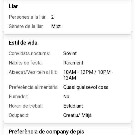
Llar
Persones a la llar:
2
Gènere de la llar:
Mixt
Estil de vida
Convidats nocturns:
Sovint
Hàbits de festa:
Rarament
Aixeca't/Ves-te'n al llit:
10AM - 12PM
/
10PM -
12AM
Preferència alimentària:
Quasi qualsevol cosa
Fumador:
No
Horari de treball:
Estudiant
Ocupació:
Creatiu/ Mitjà
Preferència de company de pis