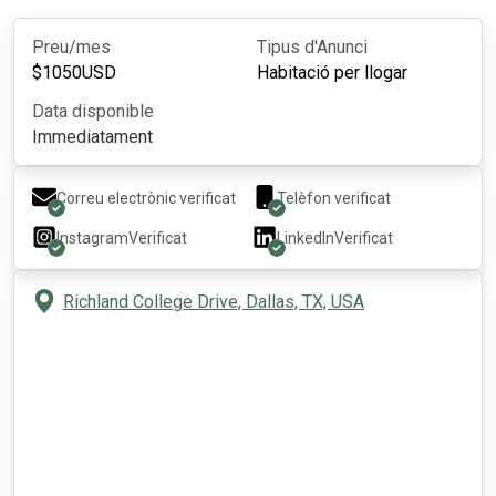
Preu/mes
Tipus d'Anunci
$
1050
USD
Habitació per llogar
Data disponible
Immediatament
Correu electrònic verificat
Telèfon verificat
Instagram
Verificat
LinkedIn
Verificat
Richland College Drive, Dallas, TX, USA