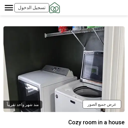
تسجيل الدخول
عرض جميع الصور
منذ شهر واحد تقريباً
Cozy room in a house