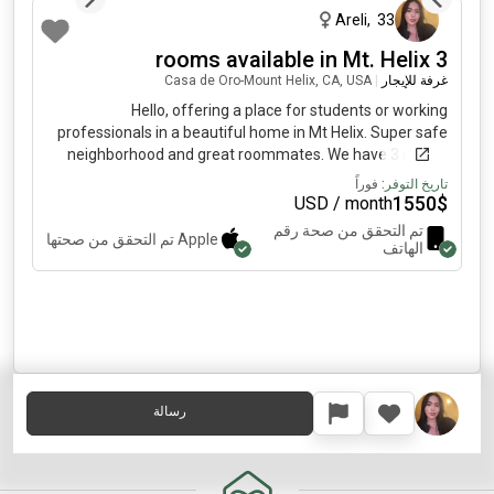
Areli
,
33
3 rooms available in Mt. Helix
غرفة للإيجار
|
Casa de Oro-Mount Helix, CA, USA
Hello, offering a place for students or working
professionals in a beautiful home in Mt Helix. Super safe
neighborhood and great roommates. We have 3 rooms
available, with shared restrooms at depending on rooms.
تاريخ التوفر:
فوراً
Rooms are about and they’re upstairs. We have a pool,
1550
$
USD / month
jacuzzi, basketball court. My number is ( and I am the
تم التحقق من صحة رقم
Apple
تم التحقق من صحتها
house manager. Our home is peaceful, vibrant, and
الهاتف
outgoing. We are about mins to little Italy & gaslamp.we
are about to UCSD.
رسالة