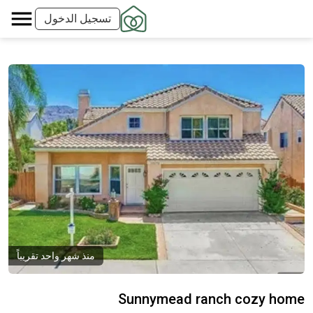
تسجيل الدخول
منذ شهر واحد تقريباً
Sunnymead ranch cozy home