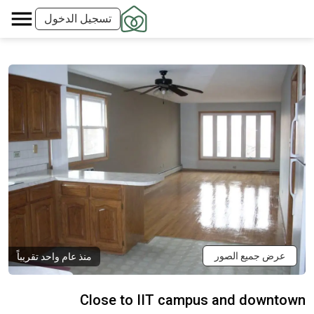
تسجيل الدخول
عرض جميع الصور
منذ عام واحد تقريباً
Close to IIT campus and downtown